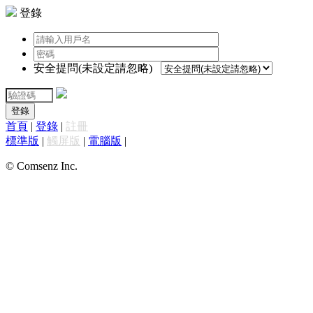
登錄
安全提問(未設定請忽略)
登錄
首頁
|
登錄
|
註冊
標準版
|
觸屏版
|
電腦版
|
© Comsenz Inc.