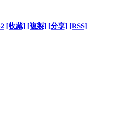
62
[收藏]
[複製]
[分享]
[RSS]