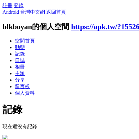
註冊
登錄
Android 台灣中文網
返回首頁
blkboyan的個人空間
https://apk.tw/?1552
空間首頁
動態
記錄
日誌
相冊
主題
分享
留言板
個人資料
記錄
現在還沒有記錄