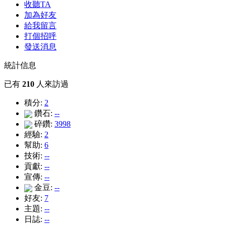
收聽TA
加為好友
給我留言
打個招呼
發送消息
統計信息
已有
210
人來訪過
積分:
2
鑽石:
--
碎鑽:
3998
經驗:
2
幫助:
6
技術:
--
貢獻:
--
宣傳:
--
金豆:
--
好友:
7
主題:
--
日誌:
--