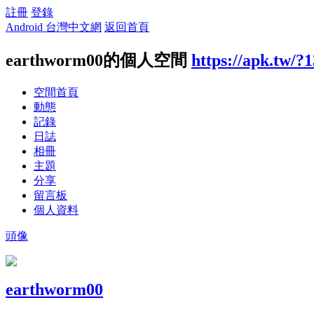
註冊
登錄
Android 台灣中文網
返回首頁
earthworm00的個人空間
https://apk.tw/?
空間首頁
動態
記錄
日誌
相冊
主題
分享
留言板
個人資料
頭像
earthworm00