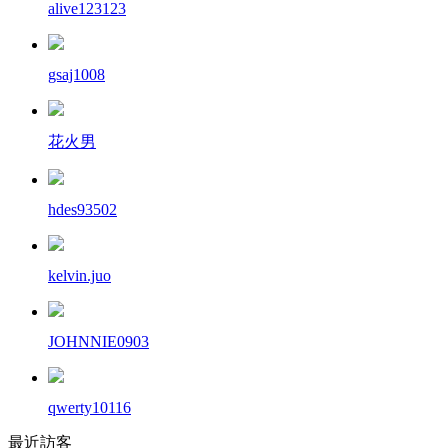
alive123123
gsaj1008
花火男
hdes93502
kelvin.juo
JOHNNIE0903
qwerty10116
最近訪客