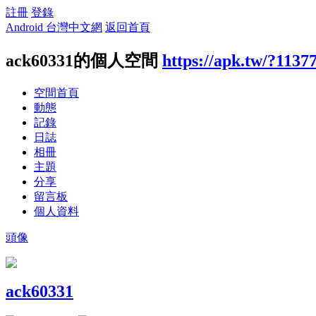
註冊
登錄
Android 台灣中文網
返回首頁
ack60331的個人空間
https://apk.tw/?1137
空間首頁
動態
記錄
日誌
相冊
主題
分享
留言板
個人資料
頭像
ack60331