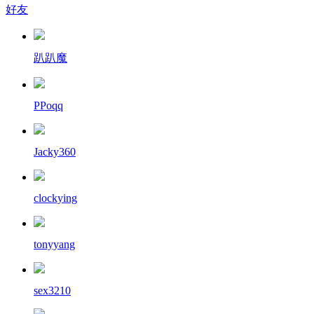
好友
趴趴魔
PPoqq
Jacky360
clockying
tonyyang
sex3210