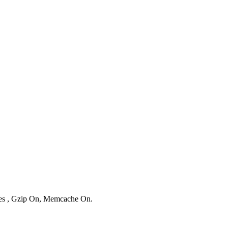
ries , Gzip On, Memcache On.