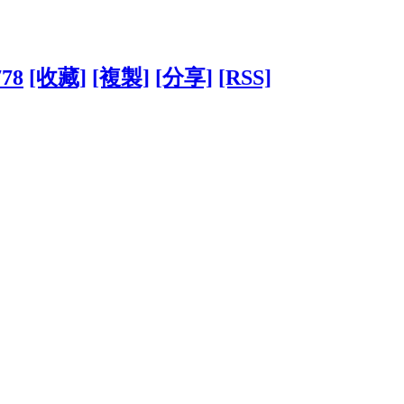
778
[收藏]
[複製]
[分享]
[RSS]