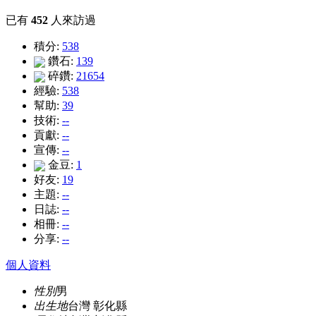
已有
452
人來訪過
積分:
538
鑽石:
139
碎鑽:
21654
經驗:
538
幫助:
39
技術:
--
貢獻:
--
宣傳:
--
金豆:
1
好友:
19
主題:
--
日誌:
--
相冊:
--
分享:
--
個人資料
性別
男
出生地
台灣 彰化縣