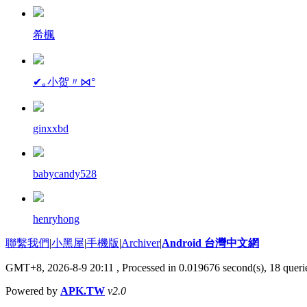
希楓
✔｡小贺〃⋈°
ginxxbd
babycandy528
henryhong
聯繫我們
|
小黑屋
|
手機版
|
Archiver
|
Android 台灣中文網
GMT+8, 2026-8-9 20:11
, Processed in 0.019676 second(s), 18 que
Powered by
APK.TW
v2.0