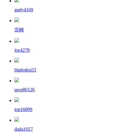
andy4169
宮崎
joe4278
blattodea53
qwp80126
top16899
dada1027