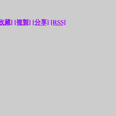
[收藏]
[複製]
[分享]
[RSS]