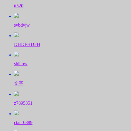
tt520
svbdvjw
DHDFHDFH
shihow
文字
z7895351
ctar16889