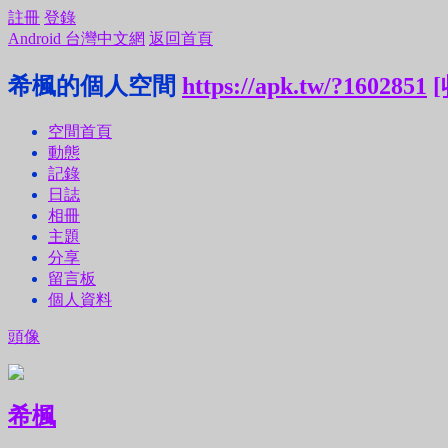
註冊
登錄
Android 台灣中文網
返回首頁
希楓的個人空間
https://apk.tw/?1602851
空間首頁
動態
記錄
日誌
相冊
主題
分享
留言板
個人資料
頭像
希楓