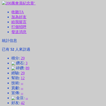
收聽TA
加為好友
給我留言
打個招呼
發送消息
統計信息
已有
52
人來訪過
積分:
29
鑽石:
3
碎鑽:
89
經驗:
29
幫助:
12
技術:
--
貢獻:
--
宣傳:
--
金豆:
--
好友:
42