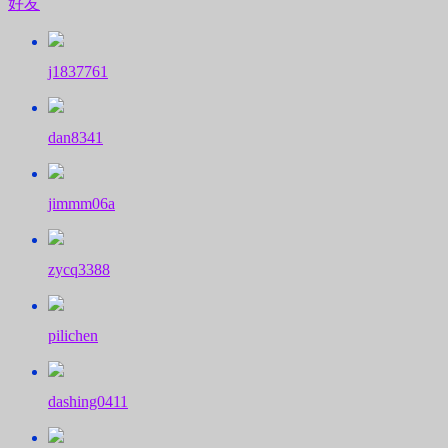
好友
j1837761
dan8341
jimmm06a
zycq3388
pilichen
dashing0411