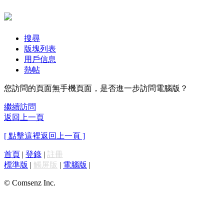
搜尋
版塊列表
用戶信息
熱帖
您訪問的頁面無手機頁面，是否進一步訪問電腦版？
繼續訪問
返回上一頁
[ 點擊這裡返回上一頁 ]
首頁
|
登錄
|
註冊
標準版
|
觸屏版
|
電腦版
|
© Comsenz Inc.