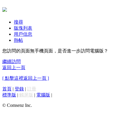
搜尋
版塊列表
用戶信息
熱帖
您訪問的頁面無手機頁面，是否進一步訪問電腦版？
繼續訪問
返回上一頁
[ 點擊這裡返回上一頁 ]
首頁
|
登錄
|
註冊
標準版
|
觸屏版
|
電腦版
|
© Comsenz Inc.