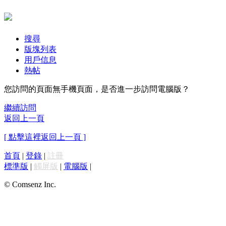
搜尋
版塊列表
用戶信息
熱帖
您訪問的頁面無手機頁面，是否進一步訪問電腦版？
繼續訪問
返回上一頁
[ 點擊這裡返回上一頁 ]
首頁
|
登錄
|
註冊
標準版
|
觸屏版
|
電腦版
|
© Comsenz Inc.