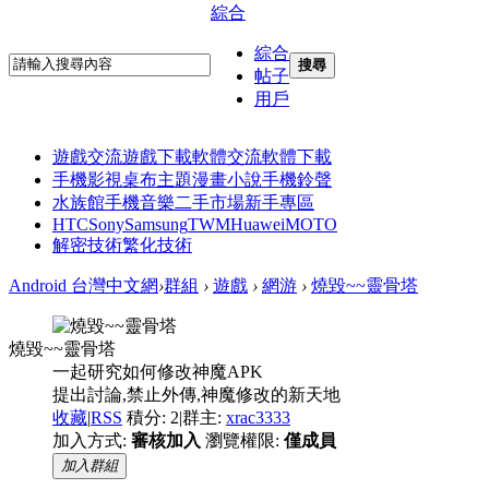
綜合
綜合
搜尋
帖子
用戶
遊戲交流
遊戲下載
軟體交流
軟體下載
手機影視
桌布主題
漫畫小說
手機鈴聲
水族館
手機音樂
二手市場
新手專區
HTC
Sony
Samsung
TWM
Huawei
MOTO
解密技術
繁化技術
Android 台灣中文網
›
群組
›
遊戲
›
網游
›
燒毀~~靈骨塔
燒毀~~靈骨塔
一起研究如何修改神魔APK
提出討論,禁止外傳,神魔修改的新天地
收藏
|
RSS
積分: 2
|
群主:
xrac3333
加入方式:
審核加入
瀏覽權限:
僅成員
加入群組