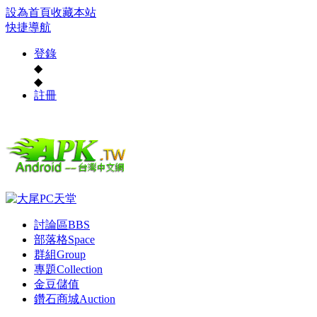
設為首頁
收藏本站
快捷導航
登錄
◆
◆
註冊
討論區
BBS
部落格
Space
群組
Group
專題
Collection
金豆儲值
鑽石商城
Auction