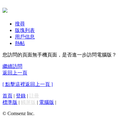
搜尋
版塊列表
用戶信息
熱帖
您訪問的頁面無手機頁面，是否進一步訪問電腦版？
繼續訪問
返回上一頁
[ 點擊這裡返回上一頁 ]
首頁
|
登錄
|
註冊
標準版
|
觸屏版
|
電腦版
|
© Comsenz Inc.