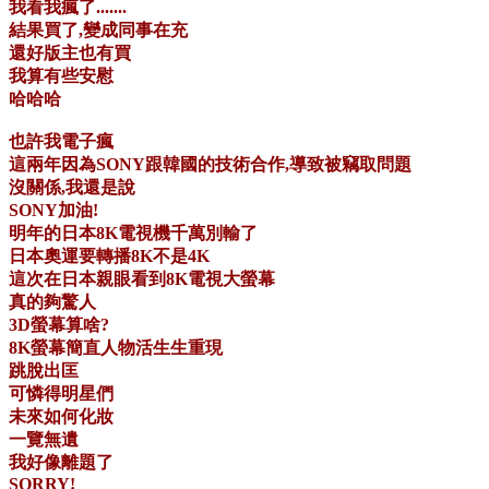
我看我瘋了.......
結果買了,變成同事在充
還好版主也有買
我算有些安慰
哈哈哈
也許我電子瘋
這兩年因為SONY跟韓國的技術合作,導致被竊取問題
沒關係,我還是說
SONY加油!
明年的日本8K電視機千萬別輸了
日本奧運要轉播8K不是4K
這次在日本親眼看到8K電視大螢幕
真的夠驚人
3D螢幕算啥?
8K螢幕簡直人物活生生重現
跳脫出匡
可憐得明星們
未來如何化妝
一覽無遺
我好像離題了
SORRY!