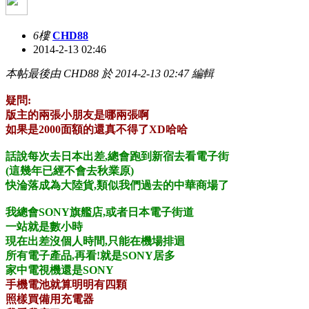
6樓
CHD88
2014-2-13 02:46
本帖最後由 CHD88 於 2014-2-13 02:47 編輯
疑問:
版主的兩張小朋友是哪兩張啊
如果是2000面額的還真不得了XD哈哈
話說每次去日本出差,總會跑到新宿去看電子街
(這幾年已經不會去秋業原)
快淪落成為大陸貨,類似我們過去的中華商場了
我總會SONY旗艦店,或者日本電子街道
一站就是數小時
現在出差沒個人時間,只能在機場排迴
所有電子產品,再看!就是SONY居多
家中電視機還是SONY
手機電池就算明明有四顆
照樣買備用充電器