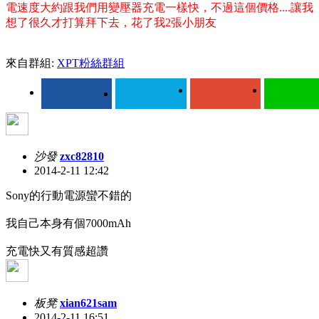
電速度大約跟我們用變壓器充電一樣快，不過這個價格....讓我
想了很久才打算拜下去，花了我2張小朋友
來自群組:
XPT粉絲群組
沙發
zxc82810
2014-2-11 12:42
Sony的行動電源蠻不錯的
我自己本身有個7000mAh
充電快又有質感超讚
板凳
xian621sam
2014-2-11 16:51