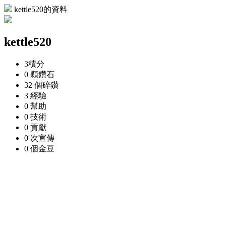
kettle520的資料
kettle520
3
積分
0 顆
鑽石
32 個
碎鑽
3
經驗
0
幫助
0
技術
0
貢獻
0 次
宣傳
0 個
金豆