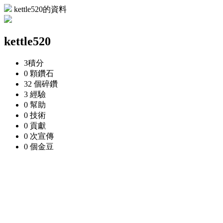
kettle520的資料
kettle520
3
積分
0 顆
鑽石
32 個
碎鑽
3
經驗
0
幫助
0
技術
0
貢獻
0 次
宣傳
0 個
金豆