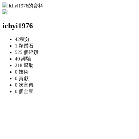
ichyi1976的資料
ichyi1976
42
積分
1 顆
鑽石
525 個
碎鑽
40
經驗
218
幫助
0
技術
0
貢獻
0 次
宣傳
0 個
金豆