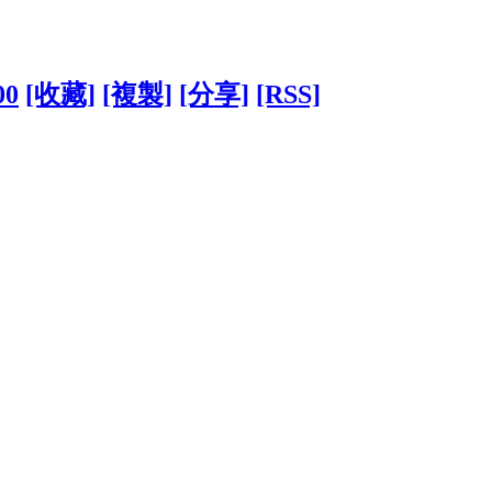
00
[收藏]
[複製]
[分享]
[RSS]