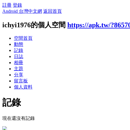
註冊
登錄
Android 台灣中文網
返回首頁
ichyi1976的個人空間
https://apk.tw/?8657
空間首頁
動態
記錄
日誌
相冊
主題
分享
留言板
個人資料
記錄
現在還沒有記錄