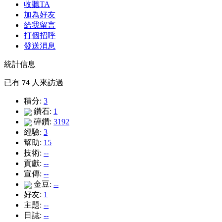
收聽TA
加為好友
給我留言
打個招呼
發送消息
統計信息
已有
74
人來訪過
積分:
3
鑽石:
1
碎鑽:
3192
經驗:
3
幫助:
15
技術:
--
貢獻:
--
宣傳:
--
金豆:
--
好友:
1
主題:
--
日誌:
--