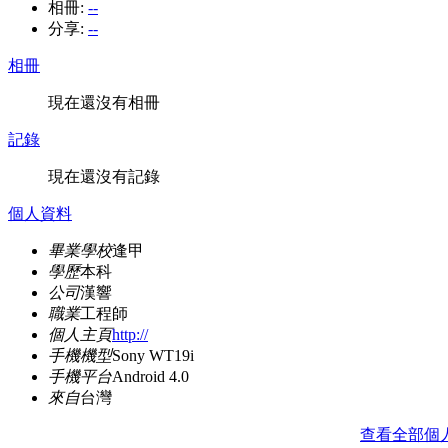
相冊:
--
分享:
--
相冊
現在還沒有相冊
記錄
現在還沒有記錄
個人資料
畢業學校
逢甲
學歷
本科
公司
漢響
職業
工程師
個人主頁
http://
手機機型
Sony WT19i
手機平台
Android 4.0
來自
台灣
查看全部個