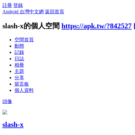
註冊
登錄
Android 台灣中文網
返回首頁
slash-x的個人空間
https://apk.tw/?842527
空間首頁
動態
記錄
日誌
相冊
主題
分享
留言板
個人資料
頭像
slash-x