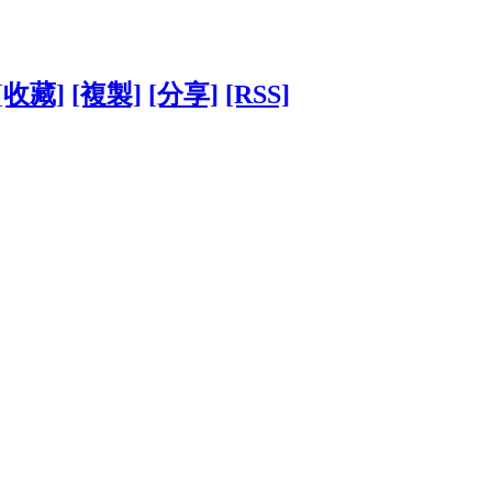
[收藏]
[複製]
[分享]
[RSS]