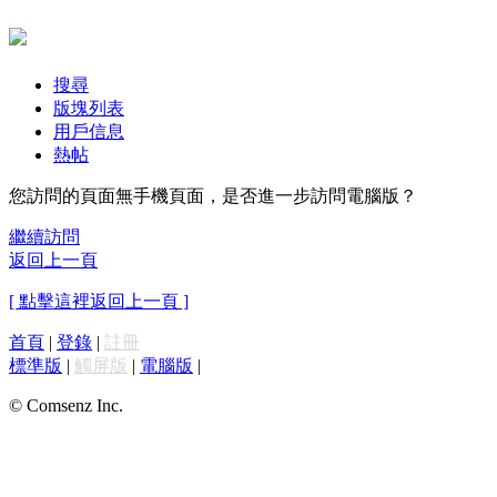
搜尋
版塊列表
用戶信息
熱帖
您訪問的頁面無手機頁面，是否進一步訪問電腦版？
繼續訪問
返回上一頁
[ 點擊這裡返回上一頁 ]
首頁
|
登錄
|
註冊
標準版
|
觸屏版
|
電腦版
|
© Comsenz Inc.