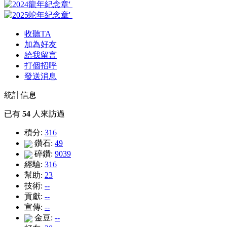
收聽TA
加為好友
給我留言
打個招呼
發送消息
統計信息
已有
54
人來訪過
積分:
316
鑽石:
49
碎鑽:
9039
經驗:
316
幫助:
23
技術:
--
貢獻:
--
宣傳:
--
金豆:
--