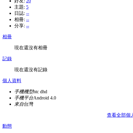
好友:
20
主題:
5
日誌:
--
相冊:
--
分享:
--
相冊
現在還沒有相冊
記錄
現在還沒有記錄
個人資料
手機機型
htc dhd
手機平台
Android 4.0
來自
台灣
查看全部個
動態