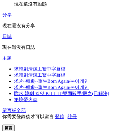
現在還沒有動態
分享
現在還沒有分享
日誌
現在還沒有日誌
主題
求韓劇清潔工繁中字幕檔
求韓劇清潔工繁中字幕檔
求片~韓劇~重生Born Again/본어게인
求片~韓劇~重生Born Again/본어게인
跪求 韓劇 킬잇 KILL IT/雙面殺手/殺之(已解決)
祕境螢火蟲
留言板
全部
你需要登錄後才可以留言
登錄
|
註冊
留言