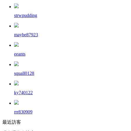
strwpudding
maybe87923
eeants
squall0128
ky740122
rrr830909
最近訪客