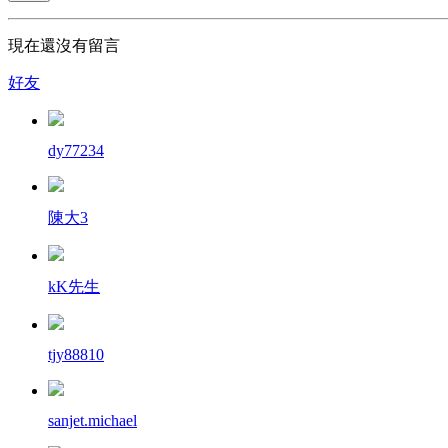
現在還沒有留言
好友
dy77234
陳大3
kK先生
tjy88810
sanjet.michael