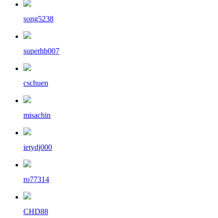
song5238
superhb007
cschuen
misachin
ietydj000
ro77314
CHD88