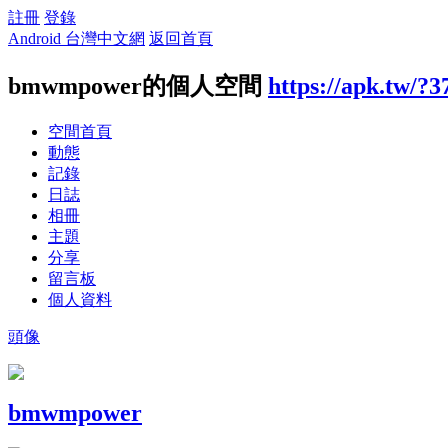
註冊
登錄
Android 台灣中文網
返回首頁
bmwmpower的個人空間
https://apk.tw/?
空間首頁
動態
記錄
日誌
相冊
主題
分享
留言板
個人資料
頭像
bmwmpower