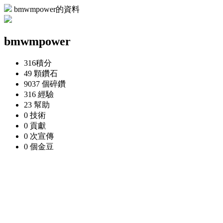
bmwmpower的資料
bmwmpower
316
積分
49 顆
鑽石
9037 個
碎鑽
316
經驗
23
幫助
0
技術
0
貢獻
0 次
宣傳
0 個
金豆