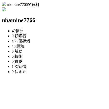
nbamine7766的資料
nbamine7766
40
積分
0 顆
鑽石
465 個
碎鑽
40
經驗
0
幫助
0
技術
0
貢獻
1 次
宣傳
0 個
金豆