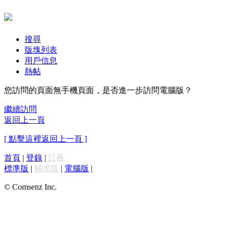
搜尋
版塊列表
用戶信息
熱帖
您訪問的頁面無手機頁面，是否進一步訪問電腦版？
繼續訪問
返回上一頁
[ 點擊這裡返回上一頁 ]
首頁
|
登錄
|
註冊
標準版
|
觸屏版
|
電腦版
|
© Comsenz Inc.