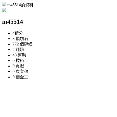
m45514的資料
m45514
4
積分
3 顆
鑽石
772 個
碎鑽
4
經驗
43
幫助
0
技術
0
貢獻
0 次
宣傳
0 個
金豆