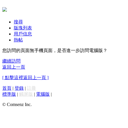
搜尋
版塊列表
用戶信息
熱帖
您訪問的頁面無手機頁面，是否進一步訪問電腦版？
繼續訪問
返回上一頁
[ 點擊這裡返回上一頁 ]
首頁
|
登錄
|
註冊
標準版
|
觸屏版
|
電腦版
|
© Comsenz Inc.