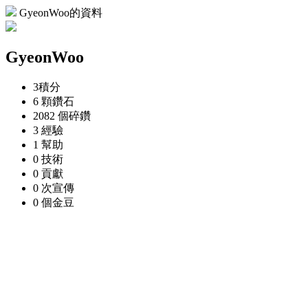
GyeonWoo的資料
GyeonWoo
3
積分
6 顆
鑽石
2082 個
碎鑽
3
經驗
1
幫助
0
技術
0
貢獻
0 次
宣傳
0 個
金豆