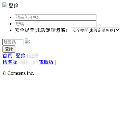
登錄
安全提問(未設定請忽略)
登錄
首頁
|
登錄
|
註冊
標準版
|
觸屏版
|
電腦版
|
© Comsenz Inc.