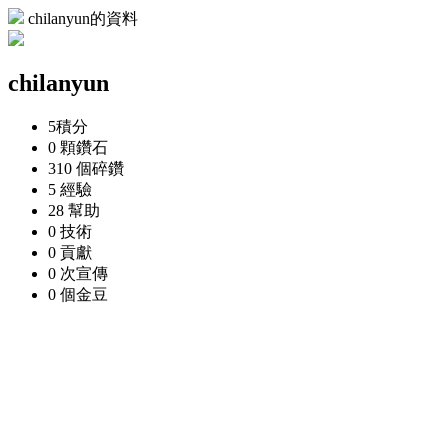
chilanyun的資料
chilanyun
5
積分
0 顆
鑽石
310 個
碎鑽
5
經驗
28
幫助
0
技術
0
貢獻
0 次
宣傳
0 個
金豆