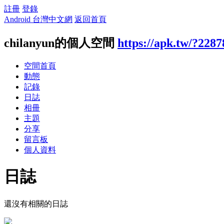
註冊
登錄
Android 台灣中文網
返回首頁
chilanyun的個人空間
https://apk.tw/?228
空間首頁
動態
記錄
日誌
相冊
主題
分享
留言板
個人資料
日誌
還沒有相關的日誌