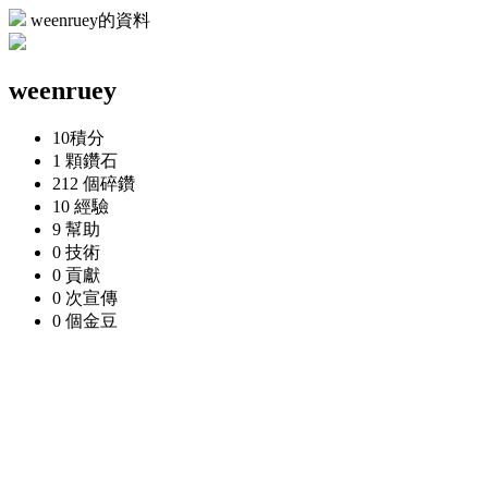
weenruey的資料
weenruey
10
積分
1 顆
鑽石
212 個
碎鑽
10
經驗
9
幫助
0
技術
0
貢獻
0 次
宣傳
0 個
金豆