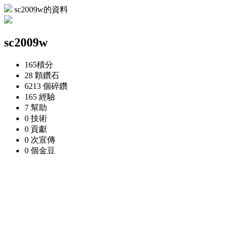
sc2009w的資料
sc2009w
165
積分
28 顆
鑽石
6213 個
碎鑽
165
經驗
7
幫助
0
技術
0
貢獻
0 次
宣傳
0 個
金豆