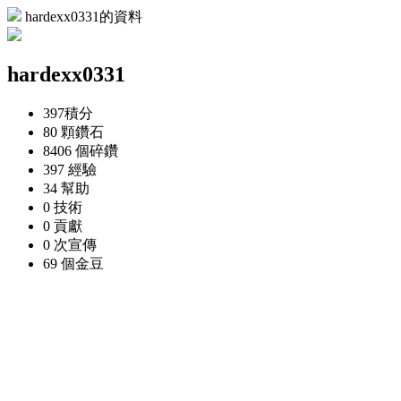
hardexx0331的資料
hardexx0331
397
積分
80 顆
鑽石
8406 個
碎鑽
397
經驗
34
幫助
0
技術
0
貢獻
0 次
宣傳
69 個
金豆