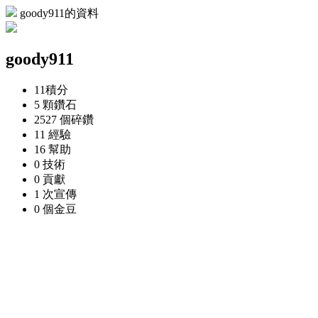
goody911的資料
goody911
11
積分
5 顆
鑽石
2527 個
碎鑽
11
經驗
16
幫助
0
技術
0
貢獻
1 次
宣傳
0 個
金豆