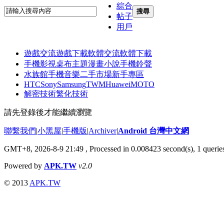
綜合
搜尋
帖子
用戶
遊戲交流
遊戲下載
軟體交流
軟體下載
手機影視
桌布主題
漫畫小說
手機鈴聲
水族館
手機音樂
二手市場
新手專區
HTC
Sony
Samsung
TWM
Huawei
MOTO
解密技術
繁化技術
請先登錄後才能繼續瀏覽
聯繫我們
|
小黑屋
|
手機版
|
Archiver
|
Android 台灣中文網
GMT+8, 2026-8-9 21:49
, Processed in 0.008423 second(s), 1 quer
Powered by
APK.TW
v2.0
© 2013
APK.TW