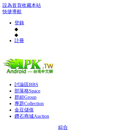
設為首頁
收藏本站
快捷導航
登錄
◆
◆
註冊
討論區
BBS
部落格
Space
群組
Group
專題
Collection
金豆儲值
鑽石商城
Auction
綜合