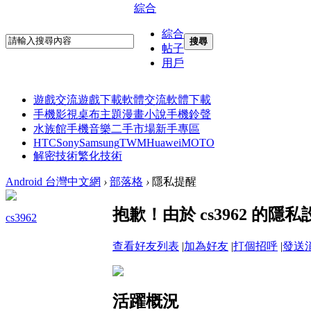
綜合
綜合
搜尋
帖子
用戶
遊戲交流
遊戲下載
軟體交流
軟體下載
手機影視
桌布主題
漫畫小說
手機鈴聲
水族館
手機音樂
二手市場
新手專區
HTC
Sony
Samsung
TWM
Huawei
MOTO
解密技術
繁化技術
Android 台灣中文網
›
部落格
›
隱私提醒
抱歉！由於 cs3962 的
cs3962
查看好友列表
|
加為好友
|
打個招呼
|
發送
活躍概況