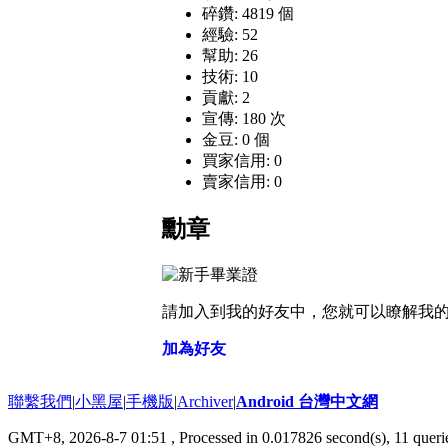
碎鑽: 4819 個
經驗: 52
幫助: 26
技術: 10
貢獻: 2
宣傳: 180 次
金豆: 0 個
買家信用: 0
賣家信用: 0
勳章
請加入到我的好友中，您就可以瞭解我
加為好友
聯繫我們
|
小黑屋
|
手機版
|
Archiver
|
Android 台灣中文網
GMT+8, 2026-8-7 01:51
, Processed in 0.017826 second(s), 11 que