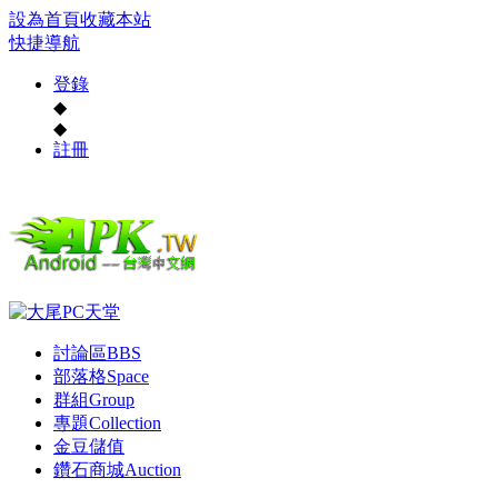
設為首頁
收藏本站
快捷導航
登錄
◆
◆
註冊
討論區
BBS
部落格
Space
群組
Group
專題
Collection
金豆儲值
鑽石商城
Auction