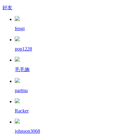
好友
fengi
pop1228
毛毛施
partisu
Racker
johnson3068