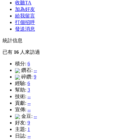
收聽TA
加為好友
給我留言
打個招呼
發送消息
統計信息
已有
16
人來訪過
積分:
6
鑽石:
--
碎鑽:
9
經驗:
6
幫助:
3
技術:
--
貢獻:
--
宣傳:
--
金豆:
--
好友:
9
主題:
1
日誌:
--