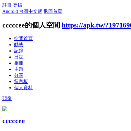
註冊
登錄
Android 台灣中文網
返回首頁
cccccee的個人空間
https://apk.tw/?197169
空間首頁
動態
記錄
日誌
相冊
主題
分享
留言板
個人資料
頭像
cccccee