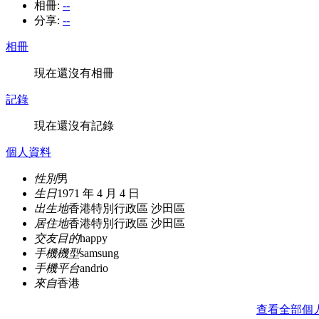
相冊:
--
分享:
--
相冊
現在還沒有相冊
記錄
現在還沒有記錄
個人資料
性別
男
生日
1971 年 4 月 4 日
出生地
香港特別行政區 沙田區
居住地
香港特別行政區 沙田區
交友目的
happy
手機機型
samsung
手機平台
andrio
來自
香港
查看全部個