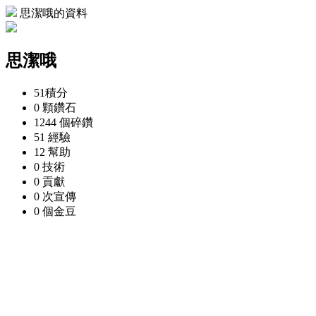
思潔哦的資料
思潔哦
51
積分
0 顆
鑽石
1244 個
碎鑽
51
經驗
12
幫助
0
技術
0
貢獻
0 次
宣傳
0 個
金豆