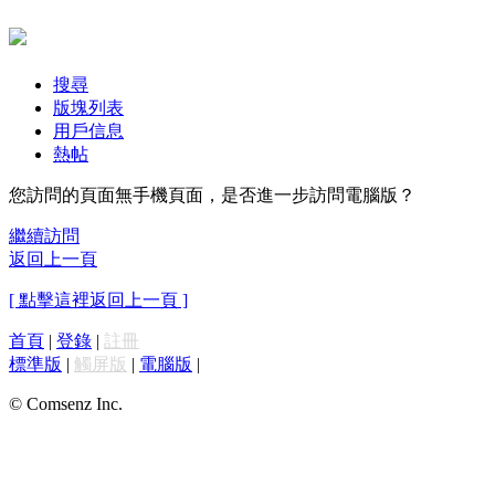
搜尋
版塊列表
用戶信息
熱帖
您訪問的頁面無手機頁面，是否進一步訪問電腦版？
繼續訪問
返回上一頁
[ 點擊這裡返回上一頁 ]
首頁
|
登錄
|
註冊
標準版
|
觸屏版
|
電腦版
|
© Comsenz Inc.