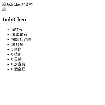
JodyChen的資料
JodyChen
10
積分
19 顆
鑽石
7083 個
碎鑽
10
經驗
1
幫助
0
技術
0
貢獻
0 次
宣傳
0 個
金豆