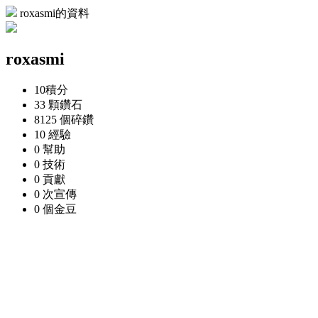
roxasmi的資料
roxasmi
10
積分
33 顆
鑽石
8125 個
碎鑽
10
經驗
0
幫助
0
技術
0
貢獻
0 次
宣傳
0 個
金豆