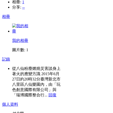
相冊:
1
分享:
--
相冊
我的相冊
圖片數: 1
記錄
從八仙粉塵燃燒災害談身上
著火的應變方識 2015年6月
27日約20時32分臺灣新北市
八里區八仙樂園內，由「玩
色創意國際有限公司」與
「瑞博國際整合行...
回復
個人資料