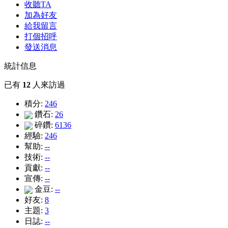
收聽TA
加為好友
給我留言
打個招呼
發送消息
統計信息
已有
12
人來訪過
積分:
246
鑽石:
26
碎鑽:
6136
經驗:
246
幫助:
--
技術:
--
貢獻:
--
宣傳:
--
金豆:
--
好友:
8
主題:
3
日誌:
--