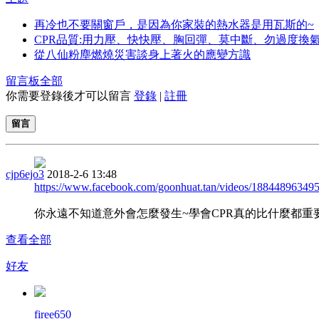
再冷也不要關窗戶，是因為你家裝的熱水器是用瓦斯的~
CPR品質:用力壓、快快壓、胸回彈、莫中斷、勿過度換
從八仙粉塵燃燒災害談身上著火的應變方識
留言板
全部
你需要登錄後才可以留言
登錄
|
註冊
留言
cjp6ejo3
2018-2-6 13:48
https://www.facebook.com/goonhuat.tan/videos/18844896349
你永遠不知道意外會怎麼發生~學會CPR真的比什麼都重
查看全部
好友
firee650