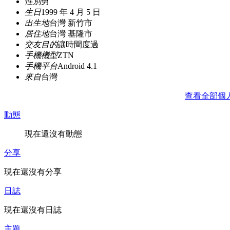
性別
男
生日
1999 年 4 月 5 日
出生地
台灣 新竹市
居住地
台灣 基隆市
交友目的
讓時間度過
手機機型
ZTN
手機平台
Android 4.1
來自
台灣
查看全部個
動態
現在還沒有動態
分享
現在還沒有分享
日誌
現在還沒有日誌
主題