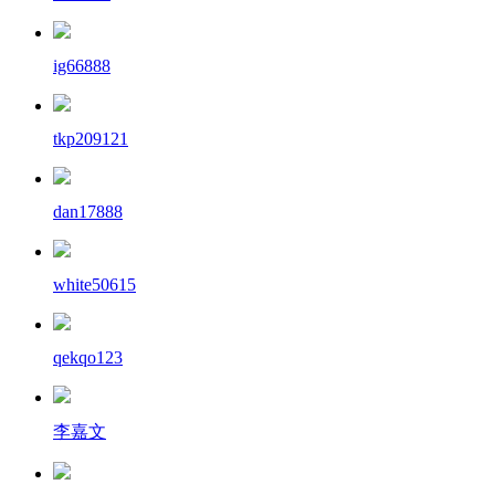
ig66888
tkp209121
dan17888
white50615
qekqo123
李嘉文