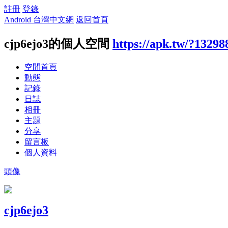
註冊
登錄
Android 台灣中文網
返回首頁
cjp6ejo3的個人空間
https://apk.tw/?13298
空間首頁
動態
記錄
日誌
相冊
主題
分享
留言板
個人資料
頭像
cjp6ejo3