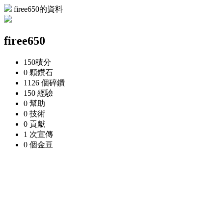
firee650的資料
firee650
150
積分
0 顆
鑽石
1126 個
碎鑽
150
經驗
0
幫助
0
技術
0
貢獻
1 次
宣傳
0 個
金豆