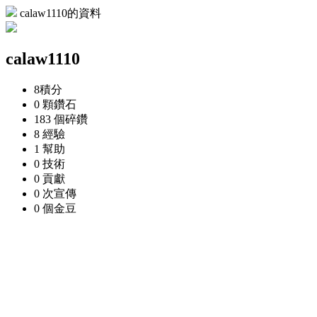
calaw1110的資料
calaw1110
8
積分
0 顆
鑽石
183 個
碎鑽
8
經驗
1
幫助
0
技術
0
貢獻
0 次
宣傳
0 個
金豆