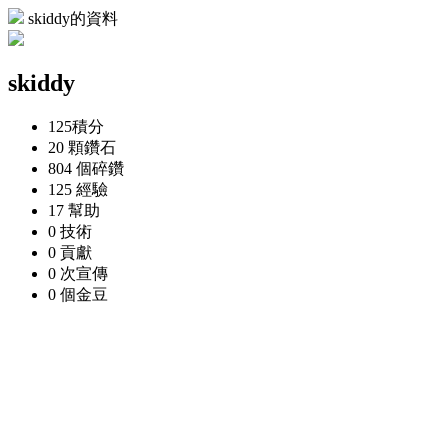
skiddy的資料
skiddy
125
積分
20 顆
鑽石
804 個
碎鑽
125
經驗
17
幫助
0
技術
0
貢獻
0 次
宣傳
0 個
金豆