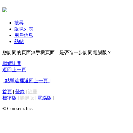
搜尋
版塊列表
用戶信息
熱帖
您訪問的頁面無手機頁面，是否進一步訪問電腦版？
繼續訪問
返回上一頁
[ 點擊這裡返回上一頁 ]
首頁
|
登錄
|
註冊
標準版
|
觸屏版
|
電腦版
|
© Comsenz Inc.