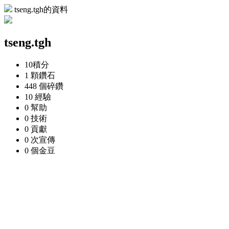
tseng.tgh的資料
tseng.tgh
10
積分
1 顆
鑽石
448 個
碎鑽
10
經驗
0
幫助
0
技術
0
貢獻
0 次
宣傳
0 個
金豆