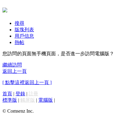
搜尋
版塊列表
用戶信息
熱帖
您訪問的頁面無手機頁面，是否進一步訪問電腦版？
繼續訪問
返回上一頁
[ 點擊這裡返回上一頁 ]
首頁
|
登錄
|
註冊
標準版
|
觸屏版
|
電腦版
|
© Comsenz Inc.