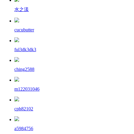
水之漾
cucubutter
ful3dk3dk3
ching2588
m122031046
cph82102
a5984756