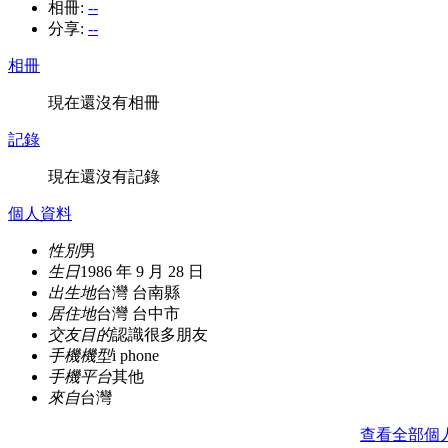
相冊:
--
分享:
--
相冊
現在還沒有相冊
記錄
現在還沒有記錄
個人資料
性別
男
生日
1986 年 9 月 28 日
出生地
台灣 台南縣
居住地
台灣 台中市
交友目的
認識很多朋友
手機機型
i phone
手機平台
其他
來自
台灣
查看全部個