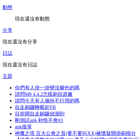
動態
現在還沒有動態
分享
現在還沒有分享
日誌
現在還沒有日誌
主題
你們有人掛一掛變沒腳色的嗎
請問M8 4.4.2怎樣刷回原廠
請問今天有人備份不行用的嗎
自走銅鑼轉載於FB
目前開自走銅鑼偵測到
剛測試apk 秒怪不會#3
apk接單
神魔之塔 百大公會之首(要不要叫XX)被懷疑開掛刷積分