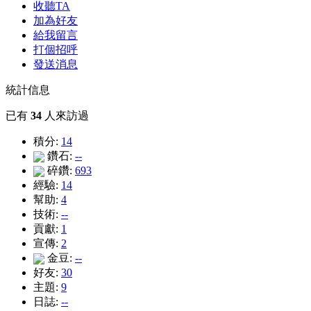
收聽TA
加為好友
給我留言
打個招呼
發送消息
統計信息
已有
34
人來訪過
積分:
14
鑽石:
--
碎鑽:
693
經驗:
14
幫助:
4
技術:
--
貢獻:
1
宣傳:
2
金豆:
--
好友:
30
主題:
9
日誌:
--