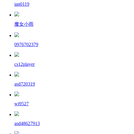
ian0119
魔女小雨
0976702379
cs12player
asd720319
wi9527
asd48627913