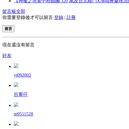
【神魔之塔繁中粉絲團 320 萬及台北格鬥X演唱會慶祝活
留言板
全部
你需要登錄後才可以留言
登錄
|
註冊
留言
現在還沒有留言
好友
yi092002
呂賓仔
m9511528