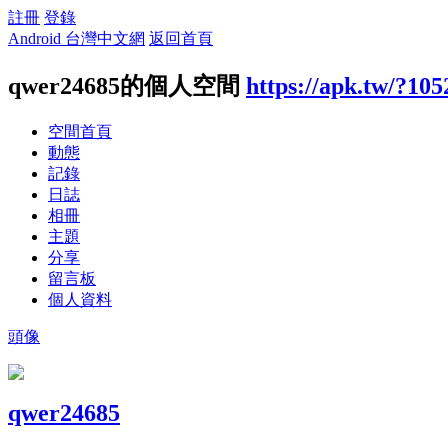
註冊
登錄
Android 台灣中文網
返回首頁
qwer24685的個人空間
https://apk.tw/?10
空間首頁
動態
記錄
日誌
相冊
主題
分享
留言板
個人資料
頭像
qwer24685