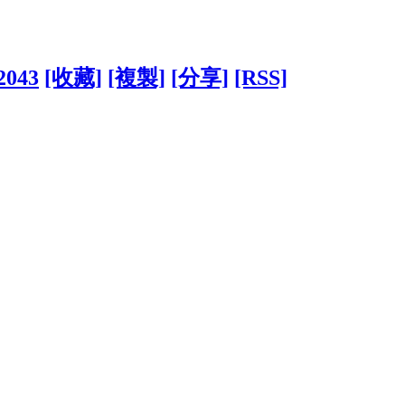
52043
[收藏]
[複製]
[分享]
[RSS]