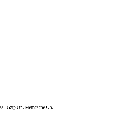
ries , Gzip On, Memcache On.