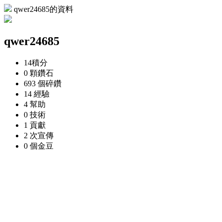
qwer24685的資料
qwer24685
14
積分
0 顆
鑽石
693 個
碎鑽
14
經驗
4
幫助
0
技術
1
貢獻
2 次
宣傳
0 個
金豆