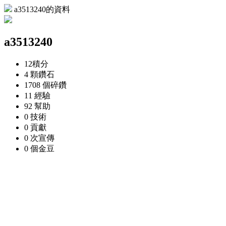
a3513240的資料
a3513240
12
積分
4 顆
鑽石
1708 個
碎鑽
11
經驗
92
幫助
0
技術
0
貢獻
0 次
宣傳
0 個
金豆