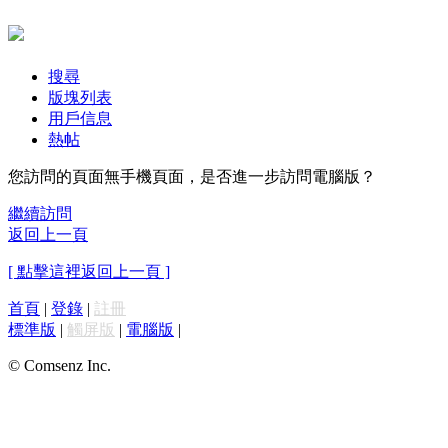
搜尋
版塊列表
用戶信息
熱帖
您訪問的頁面無手機頁面，是否進一步訪問電腦版？
繼續訪問
返回上一頁
[ 點擊這裡返回上一頁 ]
首頁
|
登錄
|
註冊
標準版
|
觸屏版
|
電腦版
|
© Comsenz Inc.