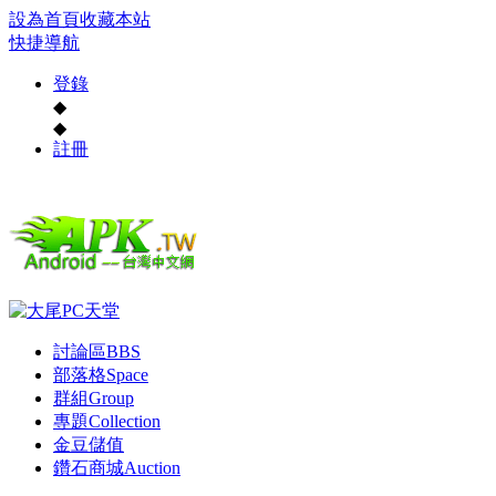
設為首頁
收藏本站
快捷導航
登錄
◆
◆
註冊
討論區
BBS
部落格
Space
群組
Group
專題
Collection
金豆儲值
鑽石商城
Auction