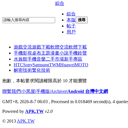
綜合
綜合
本版
搜尋
帖子
用戶
遊戲交流
遊戲下載
軟體交流
軟體下載
手機影視
桌布主題
漫畫小說
手機鈴聲
水族館
手機音樂
二手市場
新手專區
HTC
Sony
Samsung
TWM
Huawei
MOTO
解密技術
繁化技術
抱歉，本帖要求閱讀權限高於 10 才能瀏覽
聯繫我們
|
小黑屋
|
手機版
|
Archiver
|
Android 台灣中文網
GMT+8, 2026-8-7 06:03
, Processed in 0.018469 second(s), 4 quer
Powered by
APK.TW
v2.0
© 2013
APK.TW